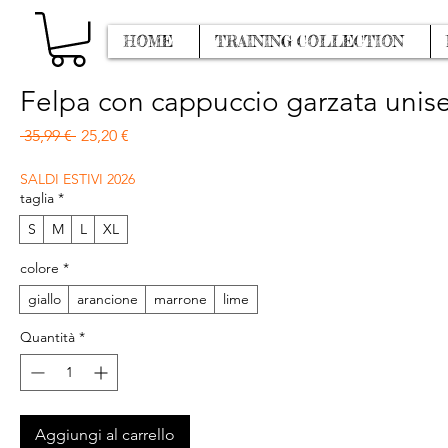
HOME
TRAINING COLLECTION
Felpa con cappuccio garzata unis
Prezzo regolare
Prezzo scontato
 35,99 € 
25,20 €
SALDI ESTIVI 2026
taglia
*
S
M
L
XL
colore
*
giallo
arancione
marrone
lime
Quantità
*
Aggiungi al carrello