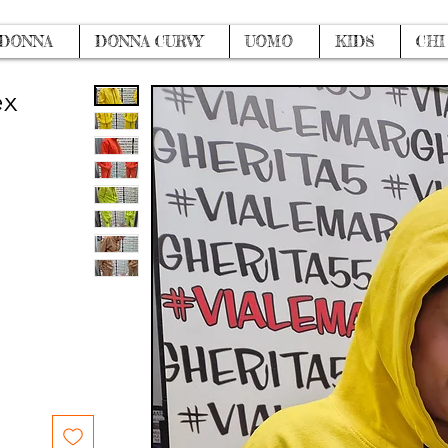
DONNA
DONNA CURVY
UOMO
KIDS
CHI
ex