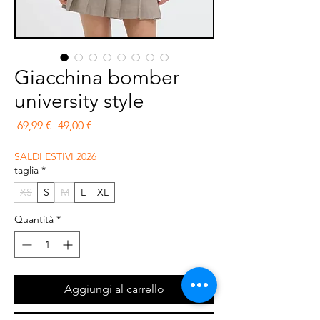
Giacchina bomber
university style
Prezzo regolare
Prezzo scontato
 69,99 € 
49,00 €
SALDI ESTIVI 2026
taglia
*
XS
S
M
L
XL
Quantità
*
Aggiungi al carrello