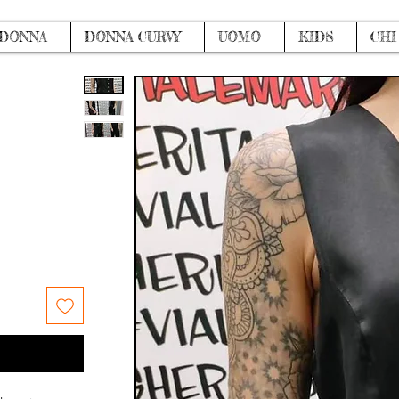
DONNA
DONNA CURVY
UOMO
KIDS
CHI