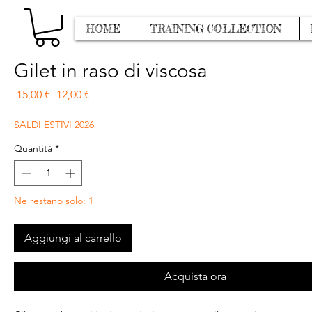
HOME
TRAINING COLLECTION
Gilet in raso di viscosa
Prezzo regolare
Prezzo scontato
 15,00 € 
12,00 €
SALDI ESTIVI 2026
Quantità
*
Ne restano solo: 1
Aggiungi al carrello
Acquista ora