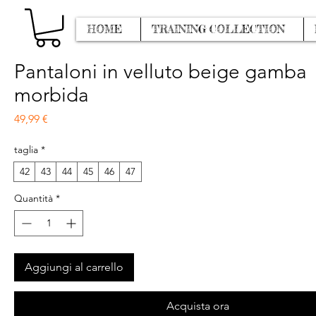
HOME
TRAINING COLLECTION
Pantaloni in velluto beige gamba
morbida
Prezzo
49,99 €
taglia
*
42
43
44
45
46
47
Quantità
*
Aggiungi al carrello
Acquista ora