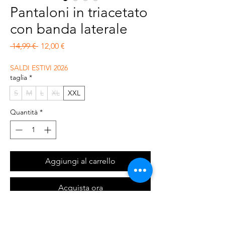
Pantaloni in triacetato
con banda laterale
Prezzo regolare
Prezzo scontato
 14,99 € 
12,00 €
SALDI ESTIVI 2026
taglia
*
S
M
L
XL
XXL
Quantità
*
Aggiungi al carrello
Acquista ora
Pantaloni in triacetato con banda laterale e