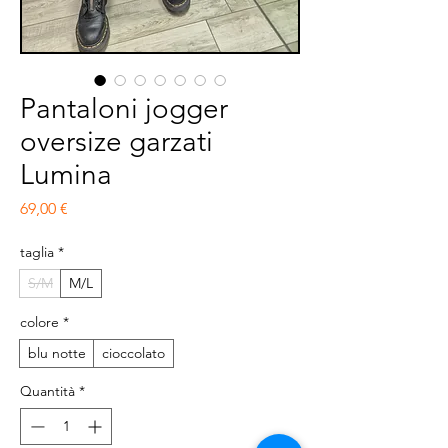
Pantaloni jogger
oversize garzati
Lumina
Prezzo
69,00 €
taglia
*
S/M
M/L
colore
*
blu notte
cioccolato
Quantità
*