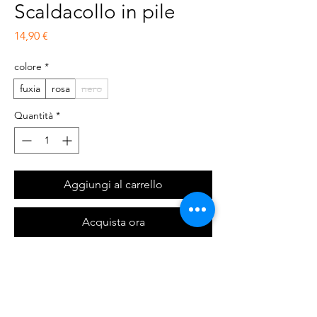
Scaldacollo in pile
Prezzo
14,90 €
colore
*
fuxia
rosa
nero
Quantità
*
Aggiungi al carrello
Acquista ora
Scaldacollo in pile, morbido ed elastico.
Taglia unica. Composizione : 95%poliestere,
5%elastan.