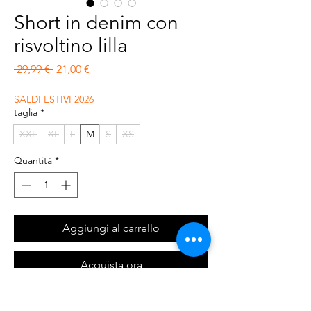
Short in denim con
risvoltino lilla
Prezzo regolare
Prezzo scontato
 29,99 € 
21,00 €
SALDI ESTIVI 2026
taglia
*
XXL
XL
L
M
S
XS
Quantità
*
Aggiungi al carrello
Acquista ora
Short in denim elasticizzato colorato.