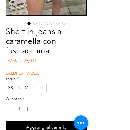
Short in jeans a
caramella con
fusciacchina
Prezzo regolare
Prezzo scontato
 39,99 € 
28,00 €
SALDI ESTIVI 2026
taglia
*
XS
S
M
L
XL
Quantità
*
Aggiungi al carrello