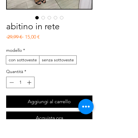
abitino in rete
Prezzo regolare
Prezzo scontato
 29,99 € 
15,00 €
modello
*
con sottoveste
senza sottoveste
Quantità
*
Aggiungi al carrello
Acquista ora
Abitino corto in rete con punti luci, nelle