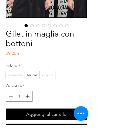
Gilet in maglia con
bottoni
Prezzo
29,00 €
colore
*
vinaccia
taupe
grigio
Quantità
*
Aggiungi al carrello
Acquista ora