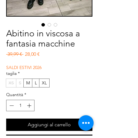
Abitino in viscosa a
fantasia macchine
Prezzo regolare
Prezzo scontato
 39,99 € 
28,00 €
SALDI ESTIVI 2026
taglia
*
XS
S
M
L
XL
Quantità
*
Aggiungi al carrello