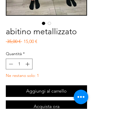
abitino metallizzato
Prezzo regolare
Prezzo scontato
 35,00 € 
15,00 €
Quantità
*
Ne restano solo: 1
Aggiungi al carrello
Acquista ora
Abitino corto, foderato, con coppe,
elasticizzato. taglia unica, vestibilità dalla 40