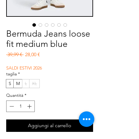
Bermuda Jeans loose
fit medium blue
Prezzo regolare
Prezzo scontato
 39,99 € 
28,00 €
SALDI ESTIVI 2026
taglia
*
S
M
L
XL
Quantità
*
Aggiungi al carrello