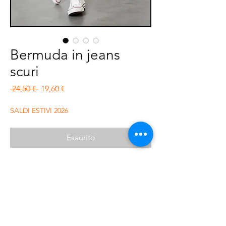
Bermuda in jeans
scuri
Prezzo regolare
Prezzo scontato
 24,50 € 
19,60 €
SALDI ESTIVI 2026
Esaurito
Bermuda in jeans scuro, regular fit,
elasticizzato.
Composizione : 98% cotone e 2% elastan