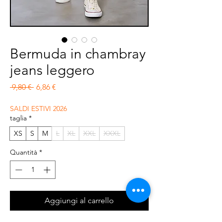
Bermuda in chambray
jeans leggero
Prezzo regolare
Prezzo scontato
 9,80 € 
6,86 €
SALDI ESTIVI 2026
taglia
*
XS
S
M
L
XL
XXL
XXXL
Quantità
*
Aggiungi al carrello