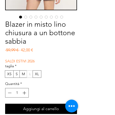
Blazer in misto lino
chiusura a un bottone
sabbia
Prezzo regolare
Prezzo scontato
 59,99 € 
42,00 €
SALDI ESTIVI 2026
taglia
*
XS
S
M
L
XL
Quantità
*
Aggiungi al carrello