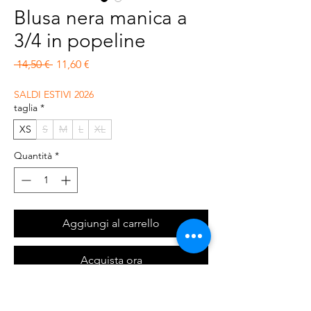
Blusa nera manica a
3/4 in popeline
Prezzo regolare
Prezzo scontato
 14,50 € 
11,60 €
SALDI ESTIVI 2026
taglia
*
XS
S
M
L
XL
Quantità
*
Aggiungi al carrello
Acquista ora
blusa modello girocollo, con chiusura a