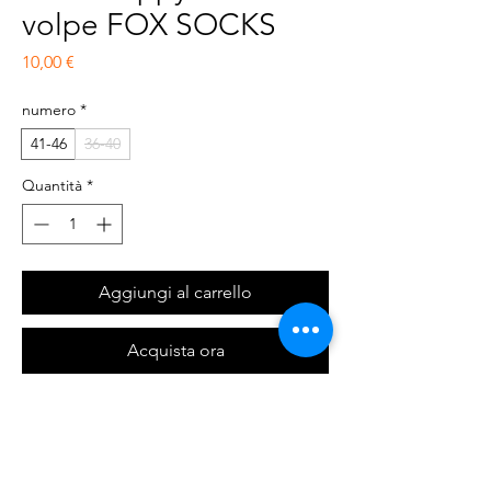
volpe FOX SOCKS
Prezzo
10,00 €
numero
*
41-46
36-40
Quantità
*
Aggiungi al carrello
Acquista ora
Calze a fantasia, altezza mezza gamba,
unisex, 100% cotone pettinato, disponibili in
due misure : 36-40 e 41-46.