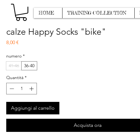
HOME
TRAINING COLLECTION
calze Happy Socks "bike"
Prezzo
8,00 €
numero
*
41-46
36-40
Quantità
*
Aggiungi al carrello
Acquista ora