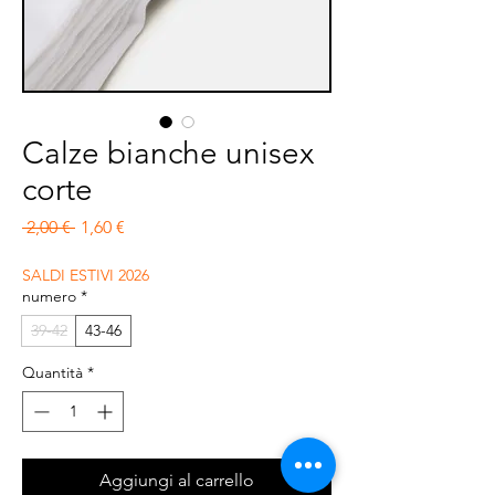
Calze bianche unisex
corte
Prezzo regolare
Prezzo scontato
 2,00 € 
1,60 €
SALDI ESTIVI 2026
numero
*
39-42
43-46
Quantità
*
Aggiungi al carrello