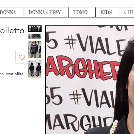
DONNA
DONNA CURVY
UOMO
KIDS
CHI
olletto
a, vestibilità