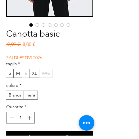
Canotta basic
Prezzo regolare
Prezzo scontato
 9,99 € 
8,00 €
SALDI ESTIVI 2026
taglia
*
S
M
L
XL
XXL
colore
*
Bianca
nera
Quantità
*
Aggiungi al carrello