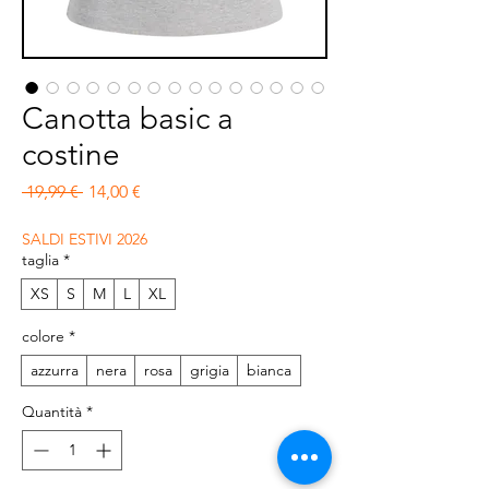
Canotta basic a
costine
Prezzo regolare
Prezzo scontato
 19,99 € 
14,00 €
SALDI ESTIVI 2026
taglia
*
XS
S
M
L
XL
colore
*
azzurra
nera
rosa
grigia
bianca
Quantità
*