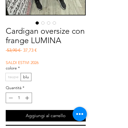
Cardigan oversize con
frange LUMINA
Prezzo regolare
Prezzo scontato
 53,90 € 
37,73 €
SALDI ESTIVI 2026
colore
*
taupe
blu
Quantità
*
Aggiungi al carrello