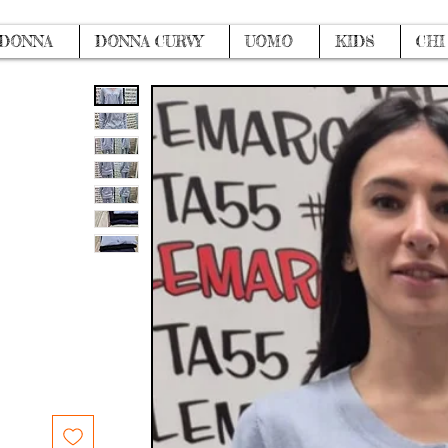
DONNA
DONNA CURVY
UOMO
KIDS
CHI