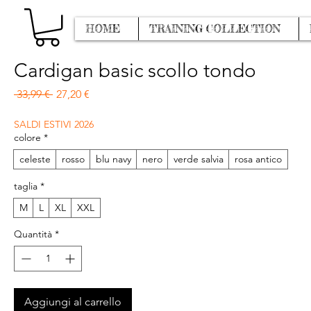
HOME
TRAINING COLLECTION
Cardigan basic scollo tondo
Prezzo regolare
Prezzo scontato
 33,99 € 
27,20 €
SALDI ESTIVI 2026
colore
*
celeste
rosso
blu navy
nero
verde salvia
rosa antico
taglia
*
M
L
XL
XXL
Quantità
*
Aggiungi al carrello