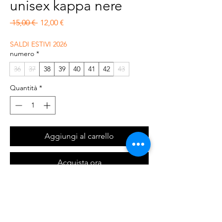
unisex kappa nere
Prezzo regolare
Prezzo scontato
 15,00 € 
12,00 €
SALDI ESTIVI 2026
numero
*
36
37
38
39
40
41
42
43
Quantità
*
Aggiungi al carrello
Acquista ora
Ciabbatta modello infradito in plastica,
unisex.