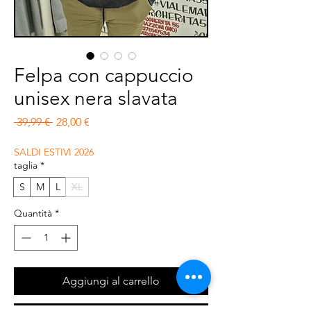
Felpa con cappuccio
unisex nera slavata
Prezzo regolare
Prezzo scontato
 39,99 € 
28,00 €
SALDI ESTIVI 2026
taglia
*
S
M
L
XL
Quantità
*
Aggiungi al carrello