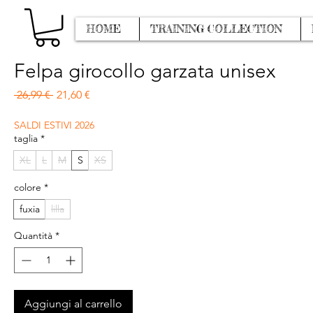
HOME
TRAINING COLLECTION
Felpa girocollo garzata unisex
Prezzo regolare
Prezzo scontato
 26,99 € 
21,60 €
SALDI ESTIVI 2026
taglia
*
XL
L
M
S
XS
colore
*
fuxia
lilla
Quantità
*
Aggiungi al carrello