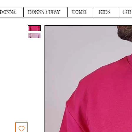
DONNA
DONNA CURVY
UOMO
KIDS
CHI