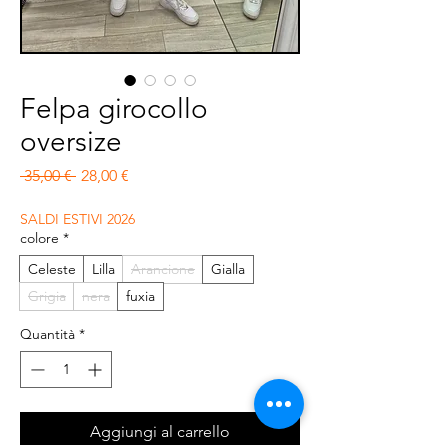
Felpa girocollo
oversize
Prezzo regolare
Prezzo scontato
 35,00 € 
28,00 €
SALDI ESTIVI 2026
colore
*
Celeste
Lilla
Arancione
Gialla
Grigia
nera
fuxia
Quantità
*
Aggiungi al carrello