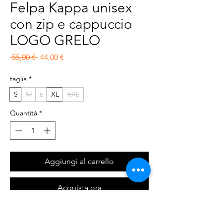
Felpa Kappa unisex
con zip e cappuccio
LOGO GRELO
Prezzo regolare
Prezzo scontato
 55,00 € 
44,00 €
taglia
*
S
M
L
XL
XXL
Quantità
*
Aggiungi al carrello
Acquista ora
Felpa unisex realizzata in cotone garzato, fit