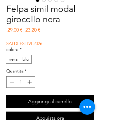
Felpa simil modal
girocollo nera
Prezzo regolare
Prezzo scontato
 29,00 € 
23,20 €
SALDI ESTIVI 2026
colore
*
nera
blu
Quantità
*
Aggiungi al carrello
Acquista ora
Felpa girocollo, con inserti di cotone bianca,