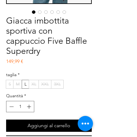
Giacca imbottita
sportiva con
cappuccio Five Baffle
Superdry
Prezzo
149,99 €
taglia
*
S
M
L
XL
XXL
3XL
Quantità
*
Aggiungi al carrello