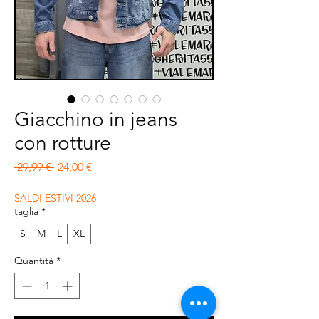
Giacchino in jeans
con rotture
Prezzo regolare
Prezzo scontato
 29,99 € 
24,00 €
SALDI ESTIVI 2026
taglia
*
S
M
L
XL
Quantità
*