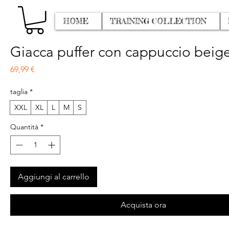
HOME
TRAINING COLLECTION
Giacca puffer con cappuccio beig
Prezzo
69,99 €
taglia
*
XXL
XL
L
M
S
Quantità
*
Aggiungi al carrello
Acquista ora