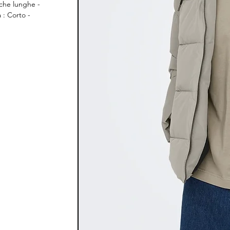
iche lunghe -
 : Corto -
; Imbottitura: