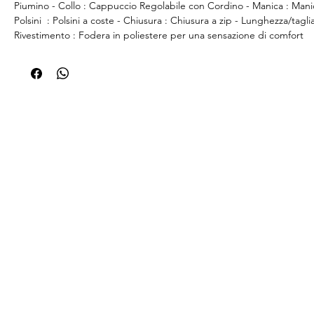
Piumino - Collo : Cappuccio Regolabile con Cordino - Manica : Man
Polsini : Polsini a coste - Chiusura : Chiusura a zip - Lunghezza/taglia
Rivestimento : Fodera in poliestere per una sensazione di comfort
Composizione Esterno: 100% Poliestere; Imbottitura: 100% Poliestere
100% Poliestere