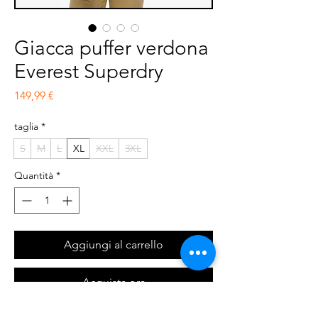
Giacca puffer verdona
Everest Superdry
Prezzo
149,99 €
taglia
*
S
M
L
XL
XXL
3XL
Quantità
*
Aggiungi al carrello
Acquista ora