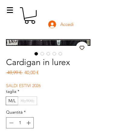
Accedi
Cardigan in lurex
Prezzo regolare
Prezzo scontato
 49,99 € 
40,00 €
SALDI ESTIVI 2026
taglia
*
M/L
XL/XXL
Quantità
*