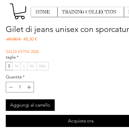
HOME
TRAINING COLLECTION
Gilet di jeans unisex con sporcatu
Prezzo regolare
Prezzo scontato
 69,00 € 
48,30 €
SALDI ESTIVI 2026
taglia
*
S
M
L
XL
XXL
Quantità
*
Aggiungi al carrello
Acquista ora