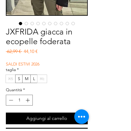
JXFRIDA giacca in
ecopelle foderata
Prezzo regolare
Prezzo scontato
 62,99 € 
44,10 €
SALDI ESTIVI 2026
taglia
*
XS
S
M
L
XL
Quantità
*
Aggiungi al carrello