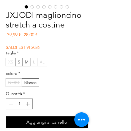
JXJODI maglioncino
stretch a costine
Prezzo regolare
Prezzo scontato
 39,99 € 
28,00 €
SALDI ESTIVI 2026
taglia
*
XS
S
M
L
XL
colore
*
NERO
Bianco
Quantità
*
Aggiungi al carrello