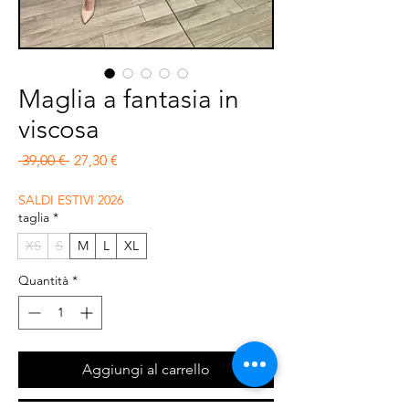
Maglia a fantasia in
viscosa
Prezzo regolare
Prezzo scontato
 39,00 € 
27,30 €
SALDI ESTIVI 2026
taglia
*
XS
S
M
L
XL
Quantità
*
Aggiungi al carrello