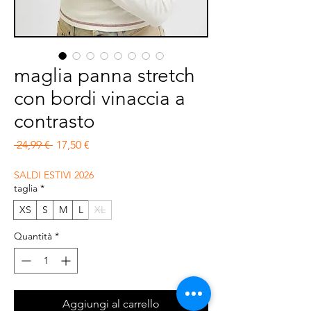
maglia panna stretch
con bordi vinaccia a
contrasto
Prezzo regolare
Prezzo scontato
 24,99 € 
17,50 €
SALDI ESTIVI 2026
taglia
*
XS
S
M
L
XL
Quantità
*
Aggiungi al carrello