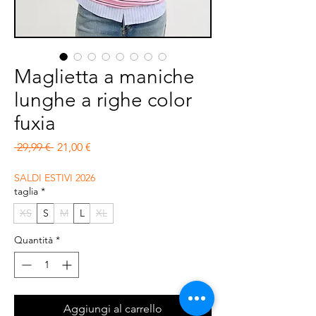
Maglietta a maniche
lunghe a righe color
fuxia
Prezzo regolare
Prezzo scontato
 29,99 € 
21,00 €
SALDI ESTIVI 2026
taglia
*
XS
S
M
L
XL
Quantità
*
Aggiungi al carrello