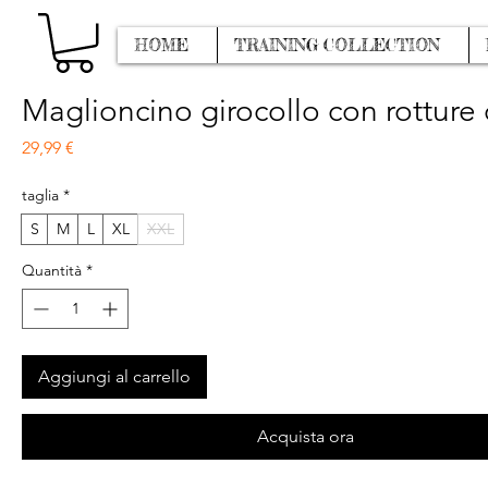
HOME
TRAINING COLLECTION
Maglioncino girocollo con rotture 
Prezzo
29,99 €
taglia
*
S
M
L
XL
XXL
Quantità
*
Aggiungi al carrello
Acquista ora