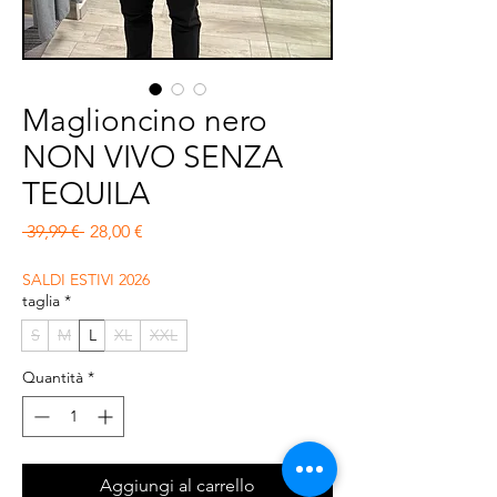
Maglioncino nero
NON VIVO SENZA
TEQUILA
Prezzo regolare
Prezzo scontato
 39,99 € 
28,00 €
SALDI ESTIVI 2026
taglia
*
S
M
L
XL
XXL
Quantità
*
Aggiungi al carrello