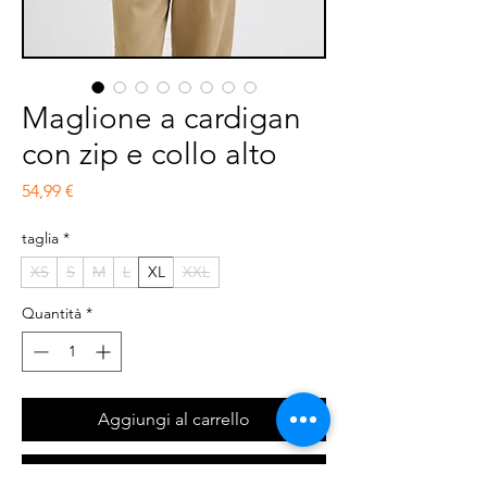
Maglione a cardigan
con zip e collo alto
Prezzo
54,99 €
taglia
*
XS
S
M
L
XL
XXL
Quantità
*
Aggiungi al carrello
Acquista ora