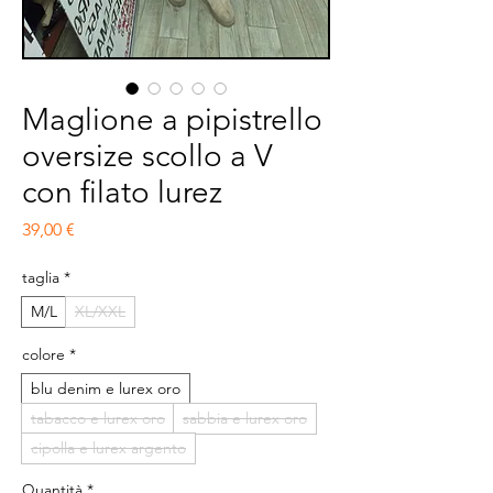
Maglione a pipistrello
oversize scollo a V
con filato lurez
Prezzo
39,00 €
taglia
*
M/L
XL/XXL
colore
*
blu denim e lurex oro
tabacco e lurex oro
sabbia e lurex oro
cipolla e lurex argento
Quantità
*