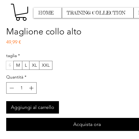
HOME
TRAINING COLLECTION
Maglione collo alto
Prezzo
49,99 €
taglia
*
S
M
L
XL
XXL
Quantità
*
Aggiungi al carrello
Acquista ora