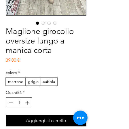
Maglione girocollo
oversize lungo a
manica corta
Prezzo
39,00 €
colore
*
marrone
grigio
sabbia
Quantità
*
Aggiungi al carrello