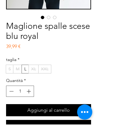
Maglione spalle scese
blu royal
Prezzo
39,99 €
taglia
*
S
M
L
XL
XXL
Quantità
*
Aggiungi al carrello
Acquista ora